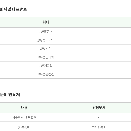
회사별 대표번호
회사
JW홀딩스
JW중외제약
JW신약
JW생명과학
JW메디칼
JW생활건강
 문의 연락처
내용
담당부서
지주회사 대표번호
-
제품상담
고객만족팀