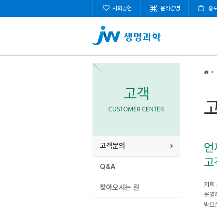
사회공헌
윤리경영
홍
>
언
고객문의
고
Q&A
저희
찾아오시는 길
운영
받으실