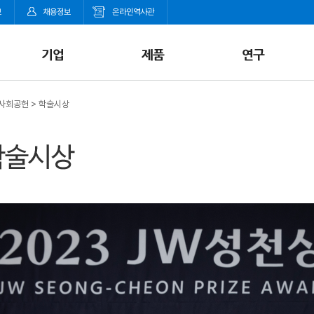
보
채용정보
온라인역사관
사회공헌
>
학술시상